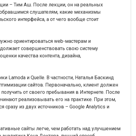
ции – Тим Аш. После лекции, он на реальных
собравшимся слушателям, какие механизмы
ского интерфейса, а от чего вообще стоит
 нужно ориентироваться web-мастерам и
одолжает совершенствовать свою систему
ценки качества контента, дизайна,
и Lamodа и Quellе. В частности, Наталья Баскинд
 оптимизации сайтов. Первоначально, клиент должен
 получить от своего пребывания в Интернете. После
начинают реализовывать его на практике. При этом,
я сразу из двух источников – Google Analytics и
ративные сайты легче, чем работать над улучшением
 аналитика Кена Доктора, лучший способ