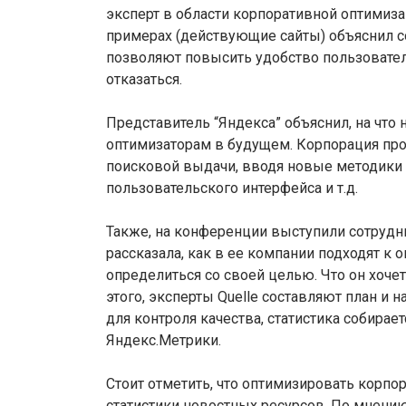
эксперт в области корпоративной оптимиза
примерах (действующие сайты) объяснил 
позволяют повысить удобство пользователь
отказаться.
Представитель “Яндекса” объяснил, на что
оптимизаторам в будущем. Корпорация пр
поисковой выдачи, вводя новые методики о
пользовательского интерфейса и т.д.
Также, на конференции выступили сотрудник
рассказала, как в ее компании подходят к
определиться со своей целью. Что он хочет
этого, эксперты Quelle составляют план и 
для контроля качества, статистика собираетс
Яндекс.Метрики.
Стоит отметить, что оптимизировать корпо
статистики новостных ресурсов. По мнению