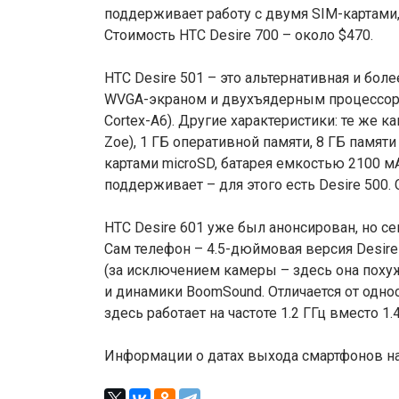
поддерживает работу с двумя SIM-картами
Стоимость HTC Desire 700 – около $470.
HTC Desire 501 – это альтернативная и бол
WVGA-экраном и двухъядерным процессором 
Cortex-A6). Другие характеристики: те же к
Zoe), 1 ГБ оперативной памяти, 8 ГБ памя
картами microSD, батарея емкостью 2100 мА
поддерживает – для этого есть Desire 500. 
HTC Desire 601 уже был анонсирован, но с
Сам телефон – 4.5-дюймовая версия Desir
(за исключением камеры – здесь она похуже
и динамики BoomSound. Отличается от одно
здесь работает на частоте 1.2 ГГц вместо 1.4
Информации о датах выхода смартфонов на