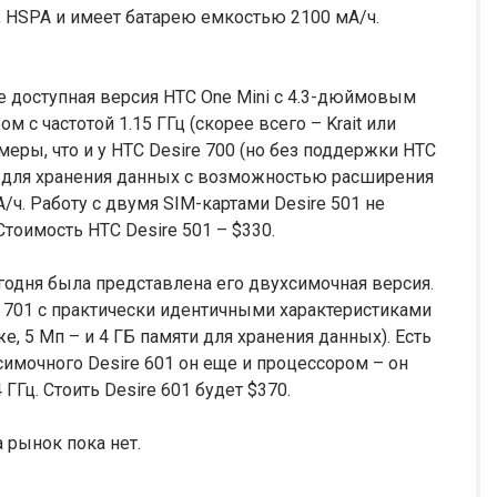
, HSPA и имеет батарею емкостью 2100 мА/ч.
ее доступная версия HTC One Mini с 4.3-дюймовым
с частотой 1.15 ГГц (скорее всего – Krait или
амеры, что и у HTC Desire 700 (но без поддержки HTC
ти для хранения данных с возможностью расширения
/ч. Работу с двумя SIM-картами Desire 501 не
Стоимость HTC Desire 501 – $330.
егодня была представлена его двухсимочная версия.
e 701 с практически идентичными характеристиками
, 5 Мп – и 4 ГБ памяти для хранения данных). Есть
симочного Desire 601 он еще и процессором – он
 ГГц. Стоить Desire 601 будет $370.
 рынок пока нет.