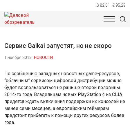
$ 82,61
€ 95,29
НОВОСТИ
ТЕХНОЛОГИИ
ЭКОНОМИКА
ОБЩЕСТВ
Сервис Gaikai запустят, но не скоро
1 ноября 2013
НОВОСТИ
По сообщению западных новостных game-ресурсов,
“облачным” сервисом цифровой дистрибуции можно
будет воспользоваться не раньше второй половины
2014-го года. Владельцам новых PlayStation 4 из США
придется ждать включения поддержки их консолей не
менее семи месяцев, а европейским геймерам
предстоит прибегать к помощи других ресурсов более
года.