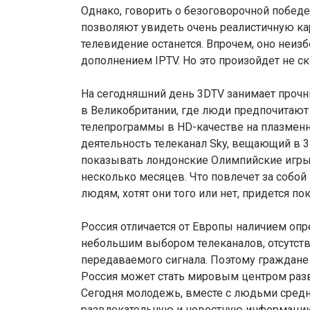
Однако, говорить о безоговорочной победе 
позволяют увидеть очень реалистичную кар
телевидение останется. Впрочем, оно неиз
дополнением IPTV. Но это произойдет не с
На сегодняшний день 3DTV занимает прочн
в Великобритании, где люди предпочитают
телепрограммы в HD-качестве на плазменн
деятельность телеканал Sky, вещающий в 3
показывать лондонские Олимпийские игры 
несколько месяцев. Что повлечет за собой
людям, хотят они того или нет, придется п
Россия отличается от Европы наличием оп
небольшим выбором телеканалов, отсутств
передаваемого сигнала. Поэтому граждане
Россия может стать мировым центром разв
Сегодня молодежь, вместе с людьми средн
развлекательную и новостную информацию