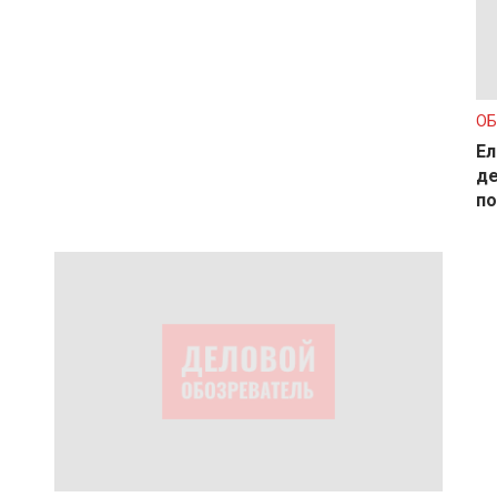
О
Ел
де
по