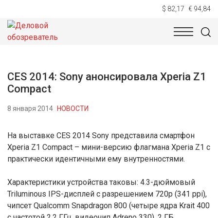
$ 82,17
€ 94,84
НОВОСТИ
ТЕХНОЛОГИИ
ЭКОНОМИКА
ОБЩЕСТВ
CES 2014: Sony анонсировала Xperia Z1
Compact
8 января 2014
НОВОСТИ
На выставке CES 2014 Sony представила смартфон
Xperia Z1 Compact – мини-версию флагмана Xperia Z1 с
практически идентичными ему внутренностями.
Характеристики устройства таковы: 4.3-дюймовый
Triluminous IPS-дисплей с разрешением 720p (341 ppi),
чипсет Qualcomm Snapdragon 800 (четыре ядра Krait 400
с частотой 2.2 ГГц, видеочип Adreno 330), 2 ГБ