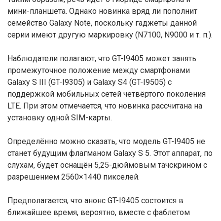
мини-планшета. Однако новинка вряд ли пополнит
семейство Galaxy Note, поскольку гаджеты данной
серии имеют другую маркировку (N7100, N9000 и т. п.).
Наблюдатели полагают, что GT-I9405 может занять
промежуточное положение между смартфонами
Galaxy S III (GT-I9305) и Galaxy S4 (GT-I9505) с
поддержкой мобильных сетей четвёртого поколения
LTE. При этом отмечается, что новинка рассчитана на
установку одной SIM-карты.
Определённо можно сказать, что модель GT-I9405 не
станет будущим флагманом Galaxy S 5. Этот аппарат, по
слухам, будет оснащён 5,25-дюймовым тачскрином с
разрешением 2560×1440 пикселей.
Предполагается, что анонс GT-I9405 состоится в
ближайшее время, вероятно, вместе с фаблетом