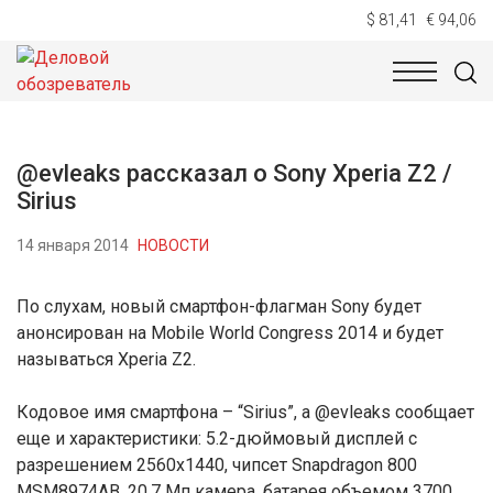
$ 81,41
€ 94,06
НОВОСТИ
ТЕХНОЛОГИИ
ЭКОНОМИКА
ОБЩЕСТВ
@evleaks рассказал о Sony Xperia Z2 /
Sirius
14 января 2014
НОВОСТИ
По слухам, новый смартфон-флагман Sony будет
анонсирован на Mobile World Congress 2014 и будет
называться Xperia Z2.
Кодовое имя смартфона – “Sirius”, а @evleaks сообщает
еще и характеристики: 5.2-дюймовый дисплей с
разрешением 2560х1440, чипсет Snapdragon 800
MSM8974AB, 20.7 Мп камера, батарея объемом 3700