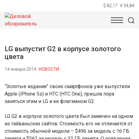
$ 82,17
€ 94,84
НОВОСТИ
ТЕХНОЛОГИИ
ЭКОНОМИКА
ОБЩЕСТВ
LG выпустит G2 в корпусе золотого
цвета
14 января 2014
НОВОСТИ
“Золотые издания” своих смартфонов уже выпустили
Apple (iPhone 5s) и HTC (HTC One), пришла пора
заняться этим и LG и ее флагманом G2.
LG G2 в корпусе золотого цвета был замечен на одном
из тайваньских сайтов. Стоимость его не отличается от
стоимость обычной модели – $496 за модель с 16 ГБ
памяти и $562 за модель с 32 ГБ памяти. О появлении