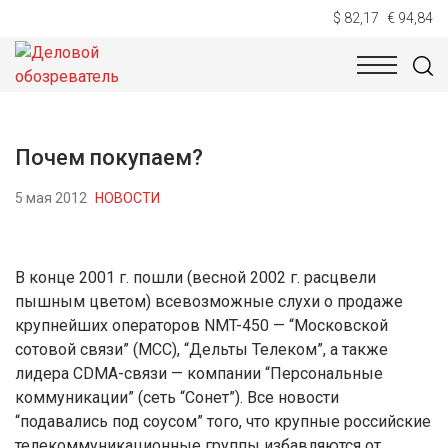
$ 82,17
€ 94,84
НОВОСТИ
ТЕХНОЛОГИИ
ЭКОНОМИКА
ОБЩЕСТВ
Почем покупаем?
5 мая 2012
НОВОСТИ
В конце 2001 г. пошли (весной 2002 г. расцвели
пышным цветом) всевозможные слухи о продаже
крупнейших операторов NMT-450 — “Московскoй
сотовой связи” (МСС), “Дельты Телеком”, а также
лидера CDMA-связи — компании “Персональныe
коммуникации” (сеть “Сонет”). Все новости
“подавались под соусом” того, что крупные российские
телекоммуникационные группы избавляются от