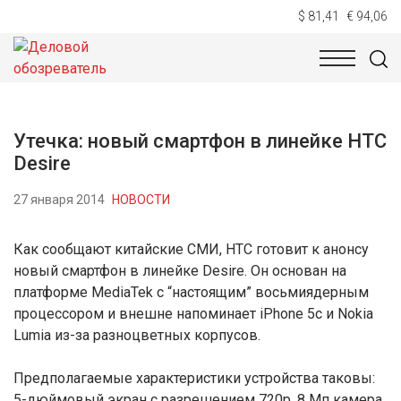
$ 81,41
€ 94,06
НОВОСТИ
ТЕХНОЛОГИИ
ЭКОНОМИКА
ОБЩЕСТВ
Утечка: новый смартфон в линейке HTC
Desire
27 января 2014
НОВОСТИ
Как сообщают китайские СМИ, HTC готовит к анонсу
новый смартфон в линейке Desire. Он основан на
платформе MediaTek с “настоящим” восьмиядерным
процессором и внешне напоминает iPhone 5c и Nokia
Lumia из-за разноцветных корпусов.
Предполагаемые характеристики устройства таковы:
5-дюймовый экран с разрешением 720p, 8 Мп камера,