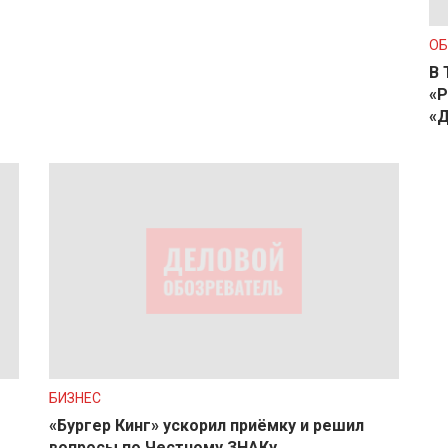
О
В 
«Р
«Д
БИЗНЕС
«Бургер Кинг» ускорил приёмку и решил
вопросы по Честному ЗНАКу