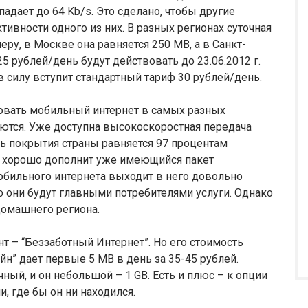
адает до 64 Kb/s. Это сделано, чтобы другие
тивности одного из них. В разных регионах суточная
еру, в Москве она равняется 250 MB, а в Санкт-
 рублей/день будут действовать до 23.06.2012 г.
в силу вступит стандартный тариф 30 рублей/день.
овать мобильный интернет в самых разных
уются. Уже доступна высокоскоростная передача
ь покрытия страны равняется 97 процентам
ь хорошо дополнит уже имеющийся пакет
обильного интернета выходит в него довольно
 они будут главными потребителями услуги. Однако
домашнего региона.
т – “Беззаботный Интернет”. Но его стоимость
йн” дает первые 5 MB в день за 35-45 рублей.
ный, и он небольшой – 1 GB. Есть и плюс – к опции
 где бы он ни находился.