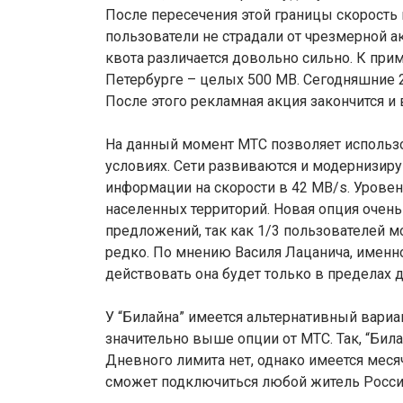
После пересечения этой границы скорость п
пользователи не страдали от чрезмерной ак
квота различается довольно сильно. К прим
Петербурге – целых 500 MB. Сегодняшние 25
После этого рекламная акция закончится и 
На данный момент МТС позволяет использ
условиях. Сети развиваются и модернизир
информации на скорости в 42 MB/s. Уровен
населенных территорий. Новая опция очен
предложений, так как 1/3 пользователей м
редко. По мнению Василя Лацанича, именно
действовать она будет только в пределах 
У “Билайна” имеется альтернативный вариан
значительно выше опции от МТС. Так, “Била
Дневного лимита нет, однако имеется месяч
сможет подключиться любой житель России,