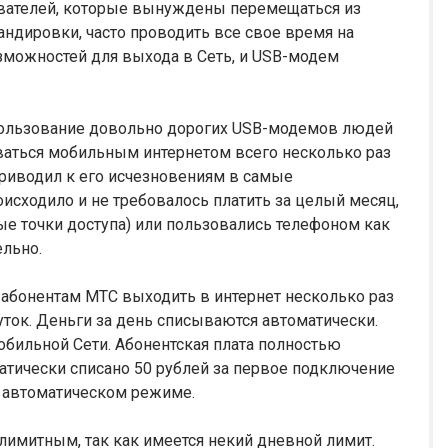
зователей, которые вынуждены перемещаться из
андировки, часто проводить все свое время на
озможностей для выхода в Сеть, и USB-модем
спользование довольно дорогих USB-модемов людей
оваться мобильным интернетом всего несколько раз
приводил к его исчезновениям в самые
исходило и не требовалось платить за целый месяц,
ые точки доступа) или пользовались телефоном как
льно.
 абонентам МТС выходить в интернет несколько раз
суток. Деньги за день списываются автоматически.
обильной Сети. Абонентская плата полностью
матически списано 50 рублей за первое подключение
в автоматическом режиме.
злимитным, так как имеется некий дневной лимит.