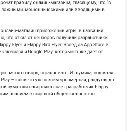
речат правилу онлайн-магазина, гласящему, что “в
 с ложными, мошенническими или вводящими в
й онлайн-магазин приложений игры, в названии
но, что отказ от цензоров получили разработчики
lappy Flyer и Flappy Bird Flyer. Вслед за App Store в
включился и Google Play, который тоже дает от
ядит, мягко говоря, странновато. И шумиха, поднятая
 Play – какая-то уж совсем чрезмерная, раздутая до
й суматохи наверняка знает разработчик Flappy
 своим знанием с широкой общественностью…