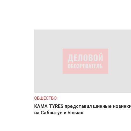
ОБЩЕСТВО
KAMA TYRES представил шинные новинк
на Сабантуе и Ысыах