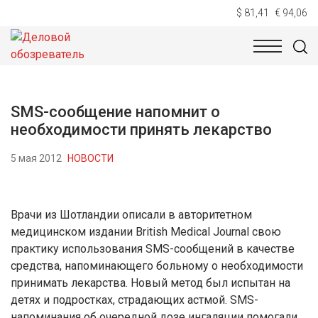
$ 81,41
€ 94,06
НОВОСТИ
ТЕХНОЛОГИИ
ЭКОНОМИКА
ОБЩЕСТВ
SMS-cообщение напомнит о
необходимости принять лекарство
5 мая 2012
НОВОСТИ
Врачи из Шотландии описали в авторитетном
медицинском издании British Medical Journal свою
практику использования SMS-cообщений в качестве
средства, напоминающего больному о необходимости
принимать лекарства. Новый метод был испытан на
детях и подростках, страдающих астмой. SMS-
напоминания об очередной дозе ингаляции помогали