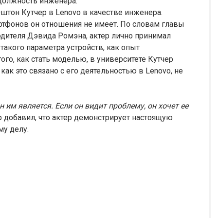
должность инженера.
Эштон Кутчер в Lenovo в качестве инженера.
ртфонов он отношения не имеет. По словам главы
одителя Дэвида Ромэна, актер лично принимал
такого параметра устройств, как опыт
того, как стать моделью, в университете Кутчер
ак это связано с его деятельностью в Lenovo, не
н им является. Если он видит проблему, он хочет ее
р добавил, что актер демонстрирует настоящую
му делу.