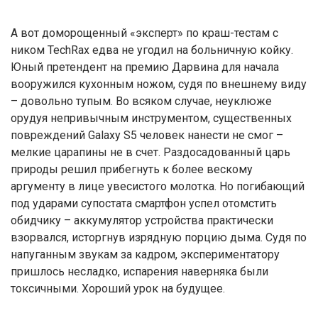
А вот доморощенный «эксперт» по краш-тестам с
ником TechRax едва не угодил на больничную койку.
Юный претендент на премию Дарвина для начала
вооружился кухонным ножом, судя по внешнему виду
– довольно тупым. Во всяком случае, неуклюже
орудуя непривычным инструментом, существенных
повреждений Galaxy S5 человек нанести не смог –
мелкие царапины не в счет. Раздосадованный царь
природы решил прибегнуть к более вескому
аргументу в лице увесистого молотка. Но погибающий
под ударами супостата смартфон успел отомстить
обидчику – аккумулятор устройства практически
взорвался, исторгнув изрядную порцию дыма. Судя по
напуганным звукам за кадром, экспериментатору
пришлось несладко, испарения наверняка были
токсичными. Хороший урок на будущее.