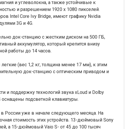
магния и углеволокна, а также устойчивые к
ностью и разрешением 1920 x 1080 пикселей.
в Intel Core Ivy Bridge, имеют графику Nvidia
улями 3G и 4G.
ельно док-станцию с жестким диском на 500 ГБ,
тивный аккумулятор, который крепится внизу
ной работы до 14 часов.
легкие (вес 1,2 кг, толщина менее 17 мм), к этим
нительную док-станцию с оптическим приводом и
ти и поддержку технологий звука xLoud и Dolby
S оснащены подсветкой клавиатуры.
 в России уже в начале следующего месяца. На
чная стоимость этих устройств. 13-дюймовый Sony
лей, а 15-дюймовый Vaio S- от 45 до 100 тысяч