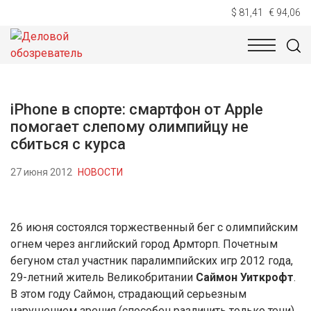
$ 81,41
€ 94,06
НОВОСТИ
ТЕХНОЛОГИИ
ЭКОНОМИКА
ОБЩЕСТВ
iPhone в спорте: смартфон от Apple
помогает слепому олимпийцу не
сбиться с курса
27 июня 2012
НОВОСТИ
26 июня состоялся торжественный бег с олимпийским
огнем через английский город Армторп. Почетным
бегуном стал участник паралимпийских игр 2012 года,
29-летний житель Великобритании
Саймон Уиткрофт
.
В этом году Саймон, страдающий серьезным
нарушением зрения (способен различить только тени),