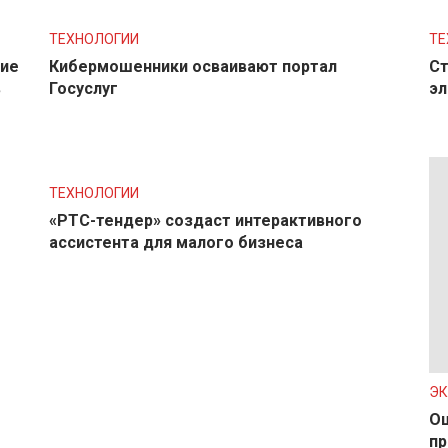
ТЕХНОЛОГИИ
ТЕ
ние
Кибермошенники осваивают портал
Ст
в
Госуслуг
эл
ТЕХНОЛОГИИ
«РТС-тендер» создаст интерактивного
ассистента для малого бизнеса
Э
Ош
пр