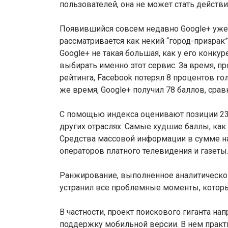
пользователей, она не может стать действ
Появившийся совсем недавно Google+ уже 
рассматривается как некий “город-призрак”
Google+ не такая большая, как у его конкур
выбирать именно этот сервис. За время, 
рейтинга, Facebook потерял 8 процентов го
же время, Google+ получил 78 баллов, сра
С помощью индекса оценивают позиции 230 
других отраслях. Самые худшие баллы, ка
Средства массовой информации в сумме на
операторов платного телевидения и газеты
Ранжирование, выполненное аналитической
устранил все проблемные моменты, которые
В частности, проект поискового гиганта на
поддержку мобильной версии. В нем практ