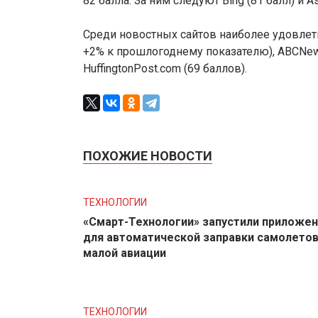
82 балла. За ним следуют Bing (81 балл) и A
Среди новостных сайтов наиболее удовлет
+2% к прошлогоднему показателю), ABCNews
HuffingtonPost.com (69 баллов).
ПОХОЖИЕ НОВОСТИ
ТЕХНОЛОГИИ
«Смарт-Технологии» запустили приложе
для автоматической заправки самолето
малой авиации
ТЕХНОЛОГИИ