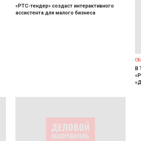
«РТС-тендер» создаст интерактивного
ассистента для малого бизнеса
О
В 
«Р
«Д