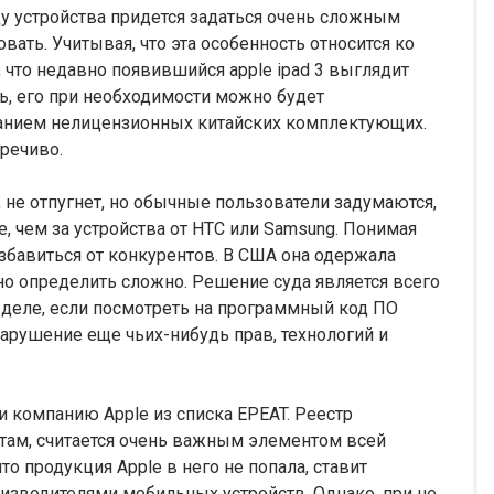
цу устройства придется задаться очень сложным
вать. Учитывая, что эта особенность относится ко
 что недавно появившийся apple ipad 3 выглядит
ь, его при необходимости можно будет
ванием нелицензионных китайских комплектующих.
оречиво.
, не отпугнет, но обычные пользователи задумаются,
е, чем за устройства от HTC или Samsung. Понимая
збавиться от конкурентов. В США она одержала
но определить сложно. Решение суда является всего
деле, если посмотреть на программный код ПО
нарушение еще чьих-нибудь прав, технологий и
 компанию Apple из списка EPEAT. Реестр
там, считается очень важным элементом всей
то продукция Apple в него не попала, ставит
изводителями мобильных устройств. Однако, при не