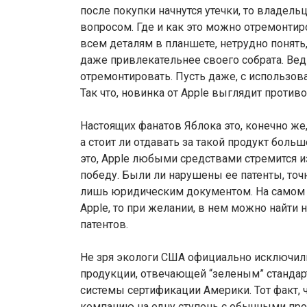
после покупки начнутся утечки, то владель
вопросом. Где и как это можно отремонтиро
всем деталям в планшете, нетрудно понять,
даже привлекательнее своего собрата. Вед
отремонтировать. Пусть даже, с использо
Так что, новинка от Apple выглядит против
Настоящих фанатов Яблока это, конечно же
а стоит ли отдавать за такой продукт больш
это, Apple любыми средствами стремится и
победу. Были ли нарушены ее патенты, точ
лишь юридическим документом. На самом 
Apple, то при желании, в нем можно найти 
патентов.
Не зря экологи США официально исключили
продукции, отвечающей “зеленым” стандар
системы сертификации Америки. Тот факт, ч
компанию на одну ступень с обычными про