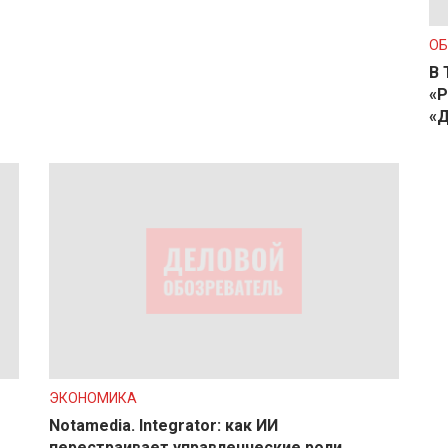
О
В 
«Р
«Д
ЭКОНОМИКА
Notamedia. Integrator: как ИИ
перестраивает управленческие роли