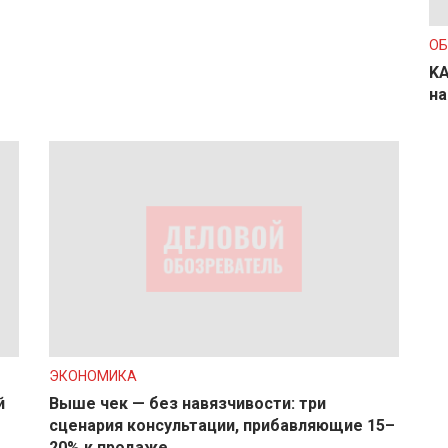
О
KA
на
ЭКОНОМИКА
й
Выше чек — без навязчивости: три
сценария консультации, прибавляющие 15–
20% к продаже