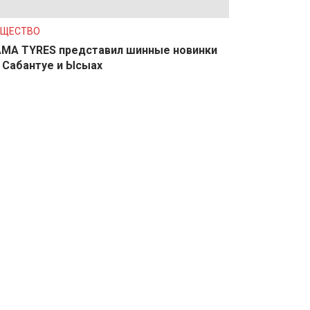
БЩЕСТВО
MA TYRES представил шинные новинки
 Сабантуе и Ысыах