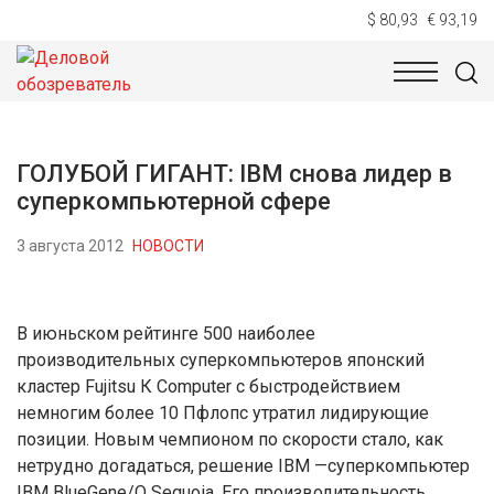
$ 80,93
€ 93,19
НОВОСТИ
ТЕХНОЛОГИИ
ЭКОНОМИКА
ОБЩЕСТВ
ГОЛУБОЙ ГИГАНТ: IBM снова лидер в
суперкомпьютерной сфере
3 августа 2012
НОВОСТИ
В июньском рейтинге 500 наиболее
производительных суперкомпьютеров японский
кластер Fujitsu К Computer с быстродействием
немногим более 10 Пфлопс утратил лидирующие
позиции. Новым чемпионом по скорости стало, как
нетрудно догадаться, решение IBM —суперкомпьютер
IBM BlueGene/Q Sequoia. Его производительность