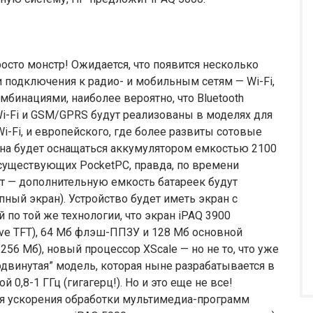
сто монстр! Ожидается, что появится несколько
подключения к радио- и мобильным сетям — Wi-Fi,
омбинациями, наиболее вероятно, что Bluetooth
 Wi-Fi и GSM/GPRS будут реализованы в моделях для
i-Fi, и европейского, где более развиты сотовые
ина будет оснащаться аккумулятором емкостью 2100
у существующих PocketPC, правда, по времени
ет — дополнительную емкость батареек будут
пный экран). Устройство будет иметь экран с
по той же технологии, что экран iPAQ 3900
tive TFT), 64 Мб флэш-ППЗУ и 128 Мб основной
56 Мб), новый процессор XScale — но не то, что уже
одвинутая” модель, которая ныне разрабатывается в
ой 0,8-1 ГГц (гигагерц!). Но и это еще не все!
ля ускорения обработки мультимедиа-программ