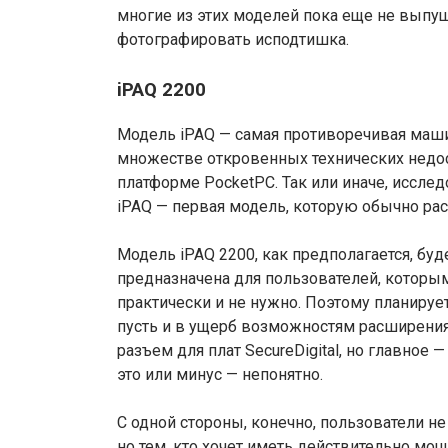
многие из этих моделей пока еще не выпущ
фотографировать исподтишка.
iPAQ 2200
Модель iPAQ — самая противоречивая маши
множестве откровенных технических недост
платформе PocketPC. Так или иначе, иссле
iPAQ — первая модель, которую обычно рас
Модель iPAQ 2200, как предполагается, буд
предназначена для пользователей, которы
практически и не нужно. Поэтому планирует
пусть и в ущерб возможностям расширения.
разъем для плат SecureDigital, но главное 
это или минус — непонятно.
С одной стороны, конечно, пользователи н
но тем, кто хочет иметь действительно мо