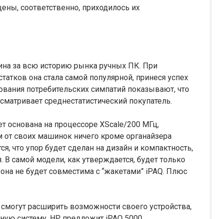
ены, соответственно, приходилось их
на за всю историю рынка ручных ПК. При
атков она стала самой популярной, принеся успех
дования потребительских симпатий показывают, что
сматривает среднестатистический покупатель.
ет основана на процессоре XScale/200 МГц,
м от своих машинок ничего кроме органайзера
ся, что упор будет сделан на дизайн и компактность,
 В самой модели, как утверждается, будет только
— она не будет совместима с “жакетами” iPAQ. Плюс
е смогут расширить возможности своего устройства,
щную систему, HP предложит iPAQ 5000.