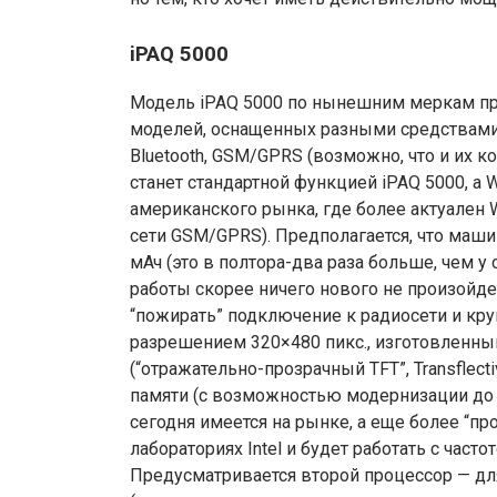
iPAQ 5000
Модель iPAQ 5000 по нынешним меркам про
моделей, оснащенных разными средствами 
Bluetooth, GSM/GPRS (возможно, что и их к
станет стандартной функцией iPAQ 5000, а
американского рынка, где более актуален W
сети GSM/GPRS). Предполагается, что маш
мАч (это в полтора-два раза больше, чем 
работы скорее ничего нового не произойд
“пожирать” подключение к радиосети и кру
разрешением 320×480 пикс., изготовленный 
(“отражательно-прозрачный TFT”, Transflec
памяти (с возможностью модернизации до 2
сегодня имеется на рынке, а еще более “пр
лабораториях Intel и будет работать с частот
Предусматривается второй процессор — д