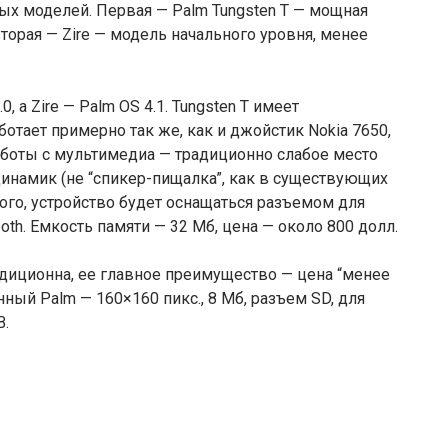
ых моделей. Первая — Palm Tungsten T — мощная
торая — Zire — модель начального уровня, менее
0, а Zire — Palm OS 4.1. Tungsten T имеет
ботает примерно так же, как и джойстик Nokia 7650,
аботы с мультимедиа — традиционно слабое место
динамик (не “спикер-пищалкa”, как в существующих
ого, устройство будет оснащаться разъемом для
tooth. Емкость памяти — 32 Мб, цена — около 800 долл.
адиционна, ее главное преимущество — цена “менее
нный Palm — 160×160 пикс., 8 Мб, разъем SD, для
B.