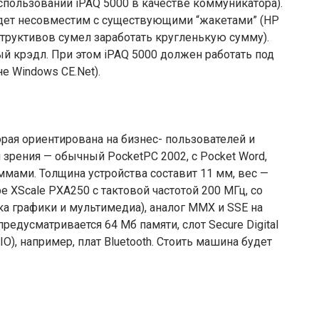
использовании iPAQ 5000 в качестве коммуникатора).
будет несовместим с существующими “жакетами” (HP
структивов сумел заработать кругленькую сумму).
ый крэдл. При этом iPAQ 5000 должен работать под
е Windows CE.Net).
орая ориентирована на бизнес- пользователей и
 зрения — обычный PocketPC 2002, с Pocket Word,
ммами. Толщина устройства составит 11 мм, вес —
е XScale PXA250 с тактовой частотой 200 МГц, со
тка графики и мультимедиа), аналог MMX и SSE на
редусматривается 64 Мб памяти, слот Secure Digital
), например, плат Bluetooth. Стоить машина будет