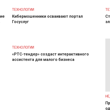
ТЕХНОЛОГИИ
ТЕ
ние
Кибермошенники осваивают портал
Ст
в
Госуслуг
эл
ТЕХНОЛОГИИ
«РТС-тендер» создаст интерактивного
ассистента для малого бизнеса
Н
Пр
од