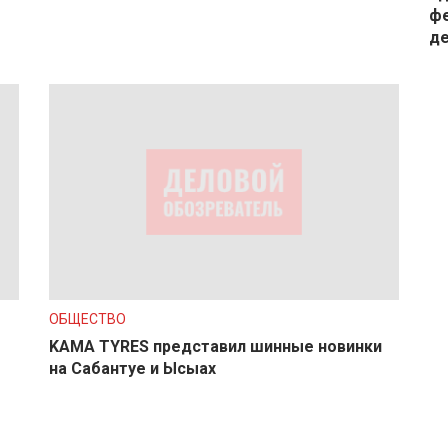
фе
д
ОБЩЕСТВО
KAMA TYRES представил шинные новинки
на Сабантуе и Ысыах