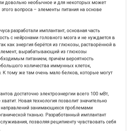
ли довольно необычное и для некоторых может
 этого вопроса – элементы питания на основе
чуса разработали имплантант, основная часть
сть с нейронами головного мозга и не нуждается в
так как энергия берётся из глюкозы, растворённой в
элемент, вырабатывающий из глюкозы
обходимым питанием, причём вероятность
небольшого количества иммунных клеток,
 К тому же там очень мало белков, которые могут
нтов достаточно электроэнергии всего 100 мВт,
 хватит. Новая технология позволит значительно
х направлений занимающихся проблемами
рганической тканью. Разработанный имплантант
бслуживания, позволяя реципиенту чувствовать себя
.