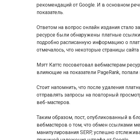
рекомендаций от Google. И в основном ре
показатель.
Ответом на вопрос онлайн издания стало за
ресурсе были обнаружены платные ссылки. В
подробно расписанную информацию о платн
отмечалось, что некоторые страницы сайта
Мэтт Каттс посоветовал вебмастерам ресур
влияющие на показатели PageRank, попали на
Стоит напомнить, что после удаления платн
отправлять запросы на повторный просмот
веб-мастеров.
Таким образом, пост, опубликованный в бл
вебмастеров о том, что обмен ссылками м
манипулирования SERP, успешно отслежива
причиной наложения штрафа от Google.