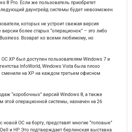
s 8 Pro. Если же пользователь приобретет
последующий даунгрейд системы будет невозможен.
ователи, которых не устроит свежая версия
е версии более старых “операционок” – это либо
a Business. Возврат ко всеми любимому, но
до ОС XP был доступен пользователям Windows 7 и
гентства InfoWorld, Windows Vista была плохо
е сменили на XP на каждом третьем офисном
одаж “коробочных” версий Windows 8, а также
 этой операционной системы, назначен на 26
с новой ОС на борту, представят многие “топовые”
 Dell и HP. Это подтверждает берлинская выставка