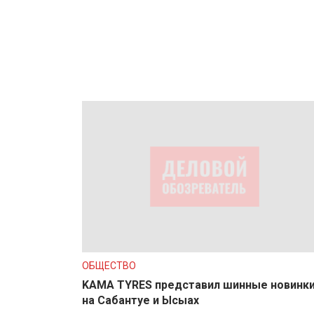
ОБЩЕСТВО
KAMA TYRES представил шинные новинк
на Сабантуе и Ысыах