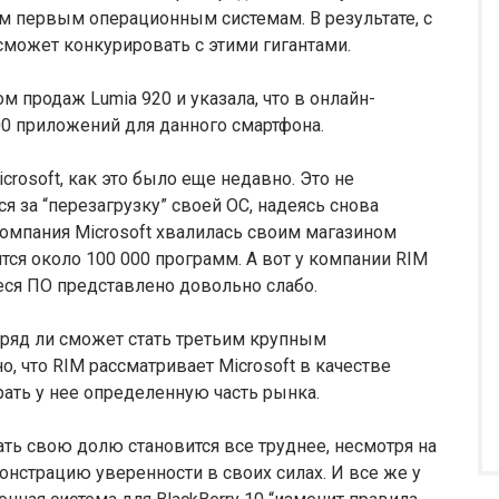
м первым операционным системам. В результате, с
может конкурировать с этими гигантами.
ом продаж Lumia 920 и указала, что в онлайн-
000 приложений для данного смартфона.
rosoft, как это было еще недавно. Это не
 за “перезагрузку” своей ОС, надеясь снова
омпания Microsoft хвалилась своим магазином
тся около 100 000 программ. А вот у компании RIM
ееся ПО представлено довольно слабо.
 вряд ли сможет стать третьим крупным
 что RIM рассматривает Microsoft в качестве
ать у нее определенную часть рынка.
ть свою долю становится все труднее, несмотря на
нстрацию уверенности в своих силах. И все же у