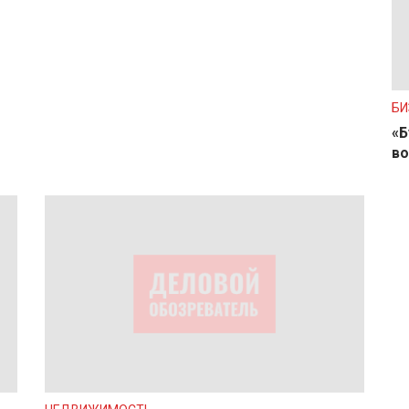
БИ
«Б
во