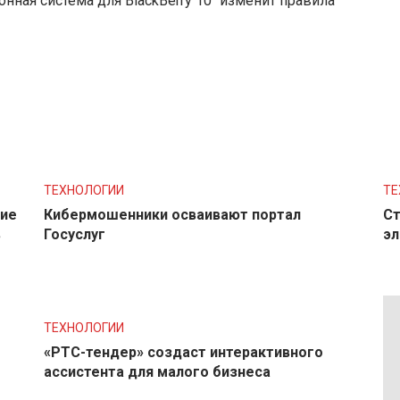
онная система для BlackBerry 10 “изменит правила
ТЕХНОЛОГИИ
ТЕ
ние
Кибермошенники осваивают портал
Ст
в
Госуслуг
эл
ТЕХНОЛОГИИ
«РТС-тендер» создаст интерактивного
ассистента для малого бизнеса