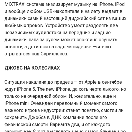
MIXTRAX: система анализирует музыку на iPhone, iPod
и вообще любом USB-накопителе и на лету выдает в
динамики самый настоящий диджейский сет из ваших
любимых треков. Устройство умеет разделять два
независимых аудипотока на передние и задние
динамики: папа за рулем может спокойно слушать
новости, а детишки на заднем сиденье —вовсю
отрываться под Скриллекса.
ДЖОБС НА КОЛЕСИКАХ
Ситуация накалена до предела — от Apple в сентябре
ждут iPhone 5, The new iPhone, да хоть черта лысого, но
только не очередной облом. И, желательно, еще и
iPhone mini. Очевиден переломный момент самого
важного игрока индустрии: станет понятно, смогли ли
сохранить Джобса в ДНК компании после его
физической смерти. Варианта два, и от каждого
зависит, как будет выглядеть наше самое ближайшее