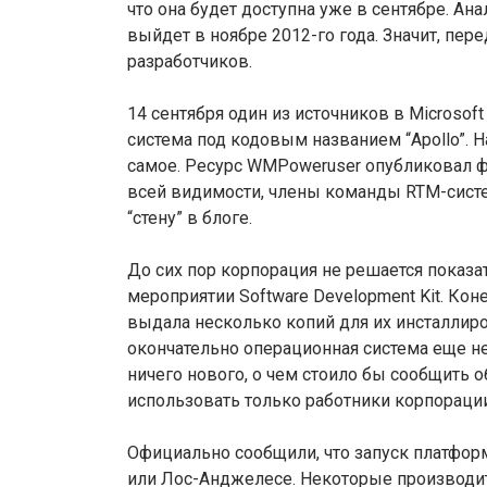
что она будет доступна уже в сентябре. Ан
выйдет в ноябре 2012-го года. Значит, пер
разработчиков.
14 сентября один из источников в Microsof
система под кодовым названием “Apollo”. Н
самое. Ресурс WMPoweruser опубликовал фот
всей видимости, члены команды RTM-сист
“стену” в блоге.
До сих пор корпорация не решается показа
мероприятии Software Development Kit. Кон
выдала несколько копий для их инсталлир
окончательно операционная система еще не 
ничего нового, о чем стоило бы сообщить 
использовать только работники корпорации
Официально сообщили, что запуск платфор
или Лос-Анджелесе. Некоторые производи