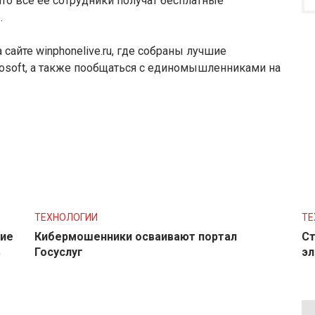
то все ее сотрудники получат бесплатные
.
сайте winphonelive.ru, где собраны лучшие
rosoft, а также пообщаться с единомышленниками на
ТЕХНОЛОГИИ
ТЕ
ние
Кибермошенники осваивают портал
Ст
в
Госуслуг
эл