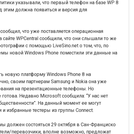
алитики указывали, что первый телефон на базе WP 8
ед этим должна появиться и версия для
t сообщил, что уже поставляется операционная
а сайте WPCentral сообщили, что они слышали то же
ографии с помощью LiveSino.net о том, что, по
емы новой Windows Phone поместили эти данные на
ть новую платформу Windows Phone 8 на
ечно, своим партнерам Samsung и Nokia она уже
ования на презентационные телефоны. Но
готова. Недавно Microsoft сообщила: “У нас нет
общественности”. На данный момент ее могут
 и избранные тестеры из группы Connect.
мы должен состояться 29 октября в Сан-Франциско
тели/перевозчики, вполне возможно, предложат