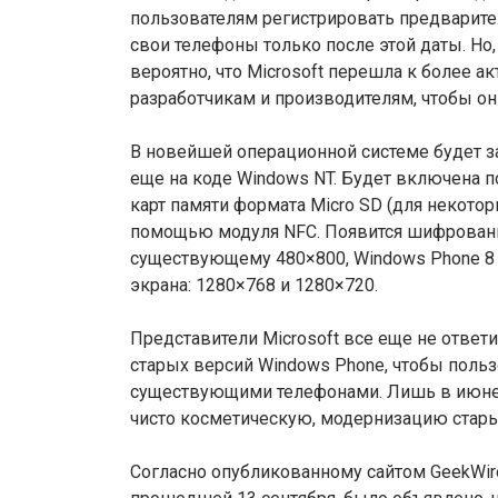
пользователям регистрировать предварител
свои телефоны только после этой даты. Но
вероятно, что Microsoft перешла к более 
разработчикам и производителям, чтобы он
В новейшей операционной системе будет 
еще на коде Windows NT. Будет включена
карт памяти формата Micro SD (для некото
помощью модуля NFC. Появится шифрование
существующему 480×800, Windows Phone 8
экрана: 1280×768 и 1280×720.
Представители Microsoft все еще не ответ
старых версий Windows Phone, чтобы поль
существующими телефонами. Лишь в июне
чисто косметическую, модернизацию стары
Согласно опубликованному сайтом GeekWir