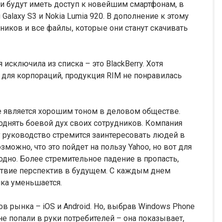
 будут иметь доступ к новейшим смартфонам, в
 Galaxy S3 и Nokia Lumia 920. В дополнение к этому
ников и все файлы, которые они станут скачивать
сключила из списка – это BlackBerry. Хотя
н для корпораций, продукция RIM не понравилась
е является хорошим тоном в деловом обществе.
днять боевой дух своих сотрудников. Компания
у руководство стремится заинтересовать людей в
можно, что это пойдет на пользу Yahoo, но вот для
одно. Более стремительное падение в пропасть,
ствие перспектив в будущем. С каждым днем
нка уменьшается.
ов рынка – iOS и Android. Но, выбрав Windows Phone
 не попали в руки потребителей – она показывает,