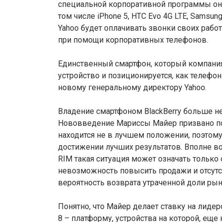
специальной корпоративной программы они
том числе iPhone 5, HTC Evo 4G LTE, Samsung
Yahoo будет оплачивать звонки своих работ
при помощи корпоративных телефонов.
Единственный смартфон, который компания и
устройство и позиционируется, как телефо
новому генеральному директору Yahoo.
Владение смартфоном BlackBerry больше н
Нововведение Мариссы Майер призвано по
находится не в лучшем положении, поэтом
достижении лучших результатов. Вполне воз
RIM такая ситуация может означать только 
невозможность повысить продажи и отсут
вероятность возврата утраченной доли ры
Понятно, что Майер делает ставку на лидер
8 – платформу, устройства на которой, еще