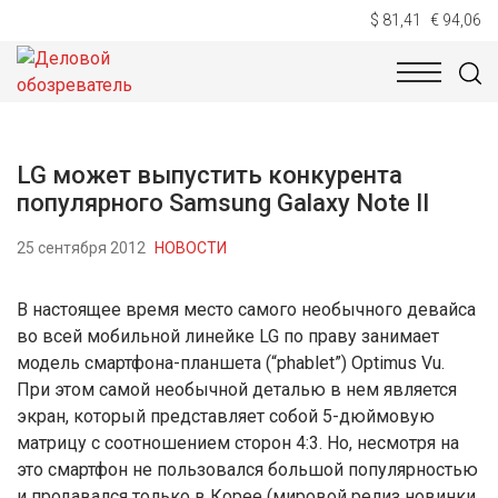
$ 81,41
€ 94,06
НОВОСТИ
ТЕХНОЛОГИИ
ЭКОНОМИКА
ОБЩЕСТВ
LG может выпустить конкурента
популярного Samsung Galaxy Note II
25 сентября 2012
НОВОСТИ
В настоящее время место самого необычного девайса
во всей мобильной линейке LG по праву занимает
модель смартфона-планшета (“phablet”) Optimus Vu.
При этом самой необычной деталью в нем является
экран, который представляет собой 5-дюймовую
матрицу с соотношением сторон 4:3. Но, несмотря на
это смартфон не пользовался большой популярностью
и продавался только в Корее (мировой релиз новинки