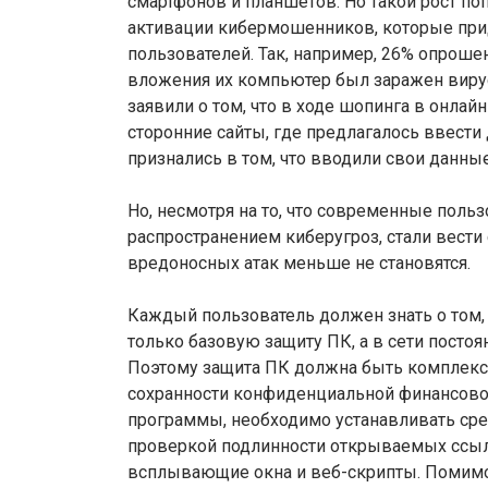
смартфонов и планшетов. Но такой рост по
активации кибермошенников, которые пр
пользователей. Так, например, 26% опроше
вложения их компьютер был заражен вирус
заявили о том, что в ходе шопинга в онлай
сторонние сайты, где предлагалось ввести
признались в том, что вводили свои данны
Но, несмотря на то, что современные пол
распространением киберугроз, стали вести 
вредоносных атак меньше не становятся.
Каждый пользователь должен знать о том
только базовую защиту ПК, а в сети посто
Поэтому защита ПК должна быть комплекс
сохранности конфиденциальной финансовой
программы, необходимо устанавливать сре
проверкой подлинности открываемых ссы
всплывающие окна и веб-скрипты. Помимо