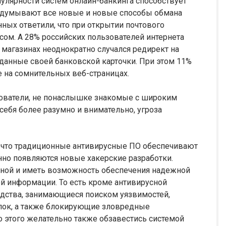
пулярности систем онлайн-банкинга способствует
идумывают все новые и новые способы обмана
нных ответили, что при открытии почтового
ом. А 28% российских пользователей интернета
н магазинах неоднократно случался редирект на
 данные своей банковской карточки. При этом 11%
е на сомнительных веб-страницах.
ьзователи, не понаслышке знакомые с широким
себя более разумно и внимательно, угроза
, что традиционные антивирусные ПО обеспечивают
янно появляются новые хакерские разработки.
ной и иметь возможность обеспечения надежной
 информации. То есть кроме антивирусной
дства, занимающиеся поиском уязвимостей,
лок, а также блокирующие зловредные
 этого желательно также обзавестись системой