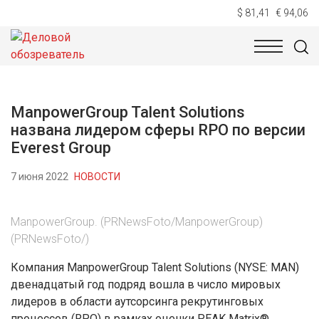
$ 81,41
€ 94,06
НОВОСТИ
ТЕХНОЛОГИИ
ЭКОНОМИКА
ОБЩЕСТВ
ManpowerGroup Talent Solutions
названа лидером сферы RPO по версии
Everest Group
7 июня 2022
НОВОСТИ
ManpowerGroup. (PRNewsFoto/ManpowerGroup)
(PRNewsFoto/)
Компания ManpowerGroup Talent Solutions (NYSE: MAN)
двенадцатый год подряд вошла в число мировых
лидеров в области аутсорсинга рекрутинговых
процессов (RPO) в рамках оценки PEAK Matrix®