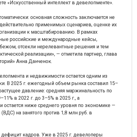
ете «Искусственный интеллект в девелопменте».
томатически: основная сложность заключается не
е действительно применимых сценариев, оценке их
организации к масштабированию. В рамках
ные российские и международные кейсы,
убежом, отсекли нерелевантные решения и тем
ктической реализации», — отметила партнер, глава
торий» Анна Данченок.
велопмента и недвижимости остается одним из
и. В 2025 г. ежегодный объем рынка составил 15–
 растущее давление: средняя маржинальность по
1% в 2022 г. до 3–5% в 2025 г., а
и остается ниже среднего уровня по экономике —
(ВДС) на занятого против 1,8 млн руб. в
дефицит кадров. Уже в 2025 г. девелоперы