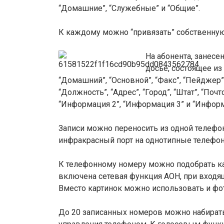
“Домашние”, “Служебные” и “Общие”.
К каждому можно “привязать” собственну
На абонента, занес
досье, состоящее из 
“Домашний”, “Основной”, “Факс”, “Пейджер”, “
“Должность”, “Адрес”, “Город”, “Штат”, “Поч
“Информация 2”, “Информация 3” и “Информ
Записи можно переносить из одной телефо
инфракрасный порт на однотипные телефон
К телефонному номеру можно подобрать кар
включена сетевая функция АОН, при входящ
Вместо картинок можно использовать и фото
До 20 записанных номеров можно набирать