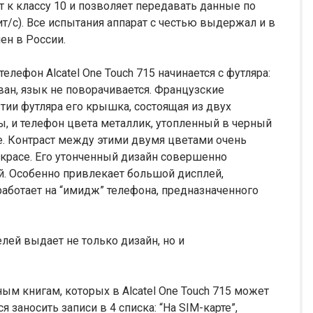
 к классу 10 и позволяет передавать данные по
ит/с). Все испытания аппарат с честью выдержал и в
ен в России.
телефон Alcatel One Touch 715 начинается с футляра:
ван, язык не поворачивается. Французские
тии футляра его крышка, состоящая из двух
ы, и телефон цвета металлик, утопленный в черный
е. Контраст между этими двумя цветами очень
 красе. Его утонченный дизайн совершенно
й. Особенно привлекает большой дисплей,
работает на “имидж” телефона, предназначенного
лей выдает не только дизайн, но и
ым книгам, которых в Alcatel One Touch 715 может
 заносить записи в 4 списка: “На SIM-карте”,