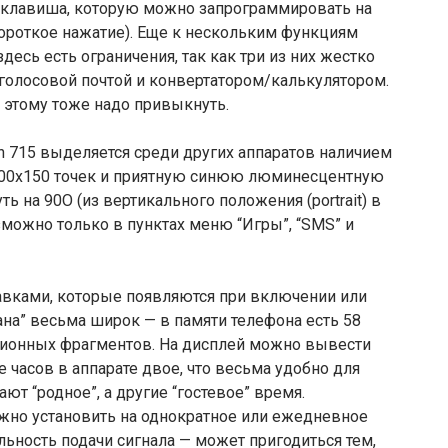
я клавиша, которую можно запрограммировать на
ороткое нажатие). Еще к нескольким функциям
десь есть ограничения, так как три из них жестко
олосовой почтой и конвертатором/калькулятором.
 этому тоже надо привыкнуть.
ch 715 выделяется среди других аппаратов наличием
100х150 точек и приятную синюю люминесцентную
ь на 90O (из вертикального положения (portrait) в
озможно только в пунктах меню “Игры”, “SMS” и
вками, которые появляются при включении или
на” весьма широк — в памяти телефона есть 58
ационных фрагментов. На дисплей можно вывести
 часов в аппарате двое, что весьма удобно для
т “родное”, а другие “гостевое” время.
ожно установить на однократное или ежедневное
льность подачи сигнала — может пригодиться тем,