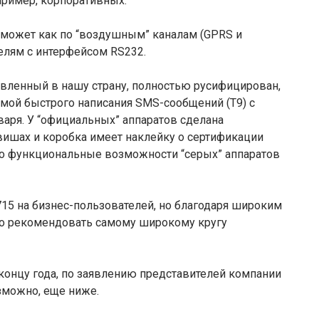
пример, корпоративных.
 может как по “воздушным” каналам (GPRS и
елям с интерфейсом RS232.
авленный в нашу страну, полностью русифицирован,
емой быстрого написания SMS-сообщений (Т9) с
аря. У “официальных” аппаратов сделана
вишах и коробка имеет наклейку о сертификации
то функциональные возможности “серых” аппаратов
 715 на бизнес-пользователей, но благодаря широким
 рекомендовать самому широкому кругу
к концу года, по заявлению представителей компании
возможно, еще ниже.