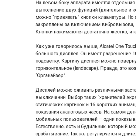
На левом боку аппарата имеется отдельна
выполнение двух функций (длительное и к
можно “привязать” кнопки клавиатуры. Но з
закреплены за включением вибровызова, г
Кнопки нажимаются достаточно жестко, и к
Как уже говорилось выше, Alcatel One Tou
большого дисплея. Он имеет разрешение 
подсветку. Картину дисплея можно повернут
горизонтальное (landscape). Правда, это в
“Органайзер”.
Дисплей можно оживить различными заста
выключении. Выбор таких “хранителей экра
статических картинок и 16 коротких аним
показания аналоговых часов. На самом деле
мобильных пользователей — одни показываю
Естественно, есть и будильник, который м
срабатывание. Так же регулируется и длите