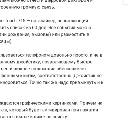
циям можно отнести цифровой диктофон и
троенную громкую связь.
ne Touch 715 — органайзер, позволяющий
вить список из 60 дел. Все события можно
 дни рождения, вызовы) или разместить в
сяцы).
льзоваться телефоном довольно просто, и не в
ионному джойстику, позволяющему быстро
хнее и нижнее положение обеспечивает
лефонным книгам, соответственно. Джойстик не
иноровиться. Точно так же надо привыкнуть и к
ждаются графическими картинками. Причем на
нкта, который будет активирован при нажатии
агаются выше и ниже по списку.