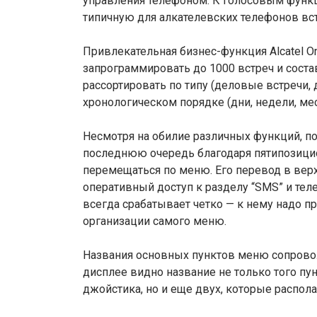
управления телефоном. К голосовым функ
типичную для алкателевских телефонов вс
Привлекательная бизнес-функция Alcatel O
запрограммировать до 1000 встреч и соста
рассортировать по типу (деловые встречи,
хронологическом порядке (дни, недели, ме
Несмотря на обилие различных функций, по
последнюю очередь благодаря пятипозиц
перемещаться по меню. Его перевод в вер
оперативный доступ к разделу “SMS” и те
всегда срабатывает четко — к нему надо пр
организации самого меню.
Названия основных пунктов меню сопрово
дисплее видно название не только того пу
джойстика, но и еще двух, которые распол