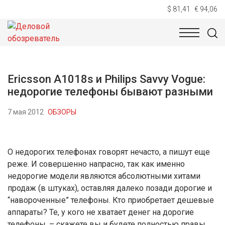
$ 81,41
€ 94,06
НОВОСТИ
ТЕХНОЛОГИИ
ЭКОНОМИКА
ОБЩЕСТВ
Ericsson A1018s и Philips Savvy Vogue:
недорогие телефоны бывают разными
7 мая 2012
ОБЗОРЫ
О недорогих телефонах говорят нечасто, а пишут еще
реже. И совершенно напрасно, так как именно
недорогие модели являются абсолютными хитами
продаж (в штуках), оставляя далеко позади дорогие и
“навороченные” телефоны. Кто приобретает дешевые
аппараты? Те, у кого не хватает денег на дорогие
телефоны, – скажете вы и будете полностью правы.