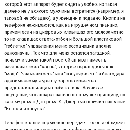
которой этот аппарат будет сидеть удобно, но такая
далеко не у всякого мужчины встретится (например, я
таковой не обладаю), а у женщин и подавно. Кнопки на
телефоне нажимаются, как на игрушечном пианино,
причем если на цифровых клавишах это малозаметно,
то на клавишах ответа/отбоя и большой пластиковой
“таблетке” управления меню ассоциации вполне
однозначны. Так что для меня остается загадкой,
почему и зачем такой простой аппарат имеет в
названии слово “Vogue”, которое переводится как
“мода”, “знаменитость” или “популярность” и благодаря
одноименному журналу хорошо известно
представительницам слабого пола. Возникает
ощущение, что аппарат назван по тому же принципу, по
какому роман Джерома К. Джерома получил название
“Короли и капуста”.
Телефон вполне нормально передает голос и обладает
приемлемой громкостью, но на фоне перечисленных