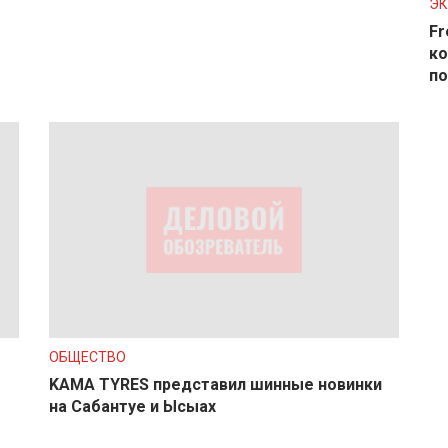
Э
Fr
ко
по
ОБЩЕСТВО
KAMA TYRES представил шинные новинки
на Сабантуе и Ысыах