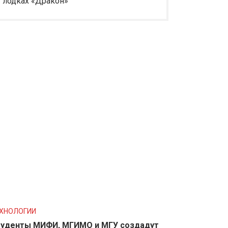
лодках «Дракон»
ХНОЛОГИИ
уденты МИФИ, МГИМО и МГУ создадут