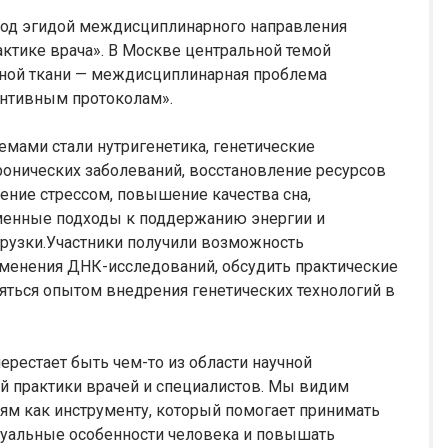
под эгидой междисциплинарного направления
ктике врача». В Москве центральной темой
ьной ткани — междисциплинарная проблема
ентивным протоколам».
мами стали нутригенетика, генетические
ронических заболеваний, восстановление ресурсов
ение стрессом, повышение качества сна,
менные подходы к поддержанию энергии и
грузки.Участники получили возможность
менения ДНК-исследований, обсудить практические
яться опытом внедрения генетических технологий в
рестает быть чем-то из области научной
ой практики врачей и специалистов. Мы видим
ям как инструменту, который помогает принимать
дуальные особенности человека и повышать