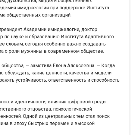
уры, духовенства, медиа и общественных
кадемия имиджелогии при поддержке Института
ма общественных организаций.
 президент Академии имиджелогии, доктор
ор по науке и образованию Института Адаптивного
ее словам, сегодня особенно важно создавать
ра о роли мужчины в современном обществе.
 общества, — заметила Елена Алексеевна. — Когда
о обсуждать, какие ценности, качества и модели
нять устойчивость, ответственность и способность
жской идентичности, влияния цифровой среды,
тственного отцовства, психологической
енностей. Одной из центральных тем стал поиск
чина в эпоху быстрых перемен и высокой