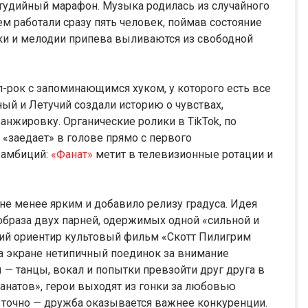
студийный марафон. Музыка родилась из случайного
ем работали сразу пять человек, поймав состояние
чки и мелодии припева выливаются из свободной
-рок с запоминающимся хуком, у которого есть все
ый и Летучий создали историю о чувствах,
анжировку. Органические ролики в TikTok, по
 «заедает» в голове прямо с первого
 амбиций:
«Фанат»
метит в телевизионные ротации и
не менее ярким и добавило релизу градуса. Идея
образа двух парней, одержимых одной «сильной и
кий ориентир культовый фильм «Скотт Пилигрим
на экране нетипичный поединок за внимание
 — танцы, вокал и попытки превзойти друг друга в
анатов», герои выходят из гонки за любовью
о точно — дружба оказывается важнее конкуренции.