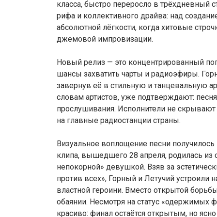
класса, быстро переросло в трёхдневный 
рифа и коллективного драйва: над создани
абсолютной лёгкости, когда хитовые стро
джемовой импровизации.
Новый релиз — это концентрированный поп
шансы захватить чарты и радиоэфиры. Горн
завернув её в стильную и танцевальную ар
словам артистов, уже подтверждают: песня
прослушивания. Исполнители не скрывают
на главные радиостанции страны.
Визуальное воплощение песни получилось 
клипа, вышедшего 28 апреля, родилась из 
непокорной» девушкой. Взяв за эстетичес
против всех», Горный и Летучий устроили 
властной героини. Вместо открытой борьбы
обаянии. Несмотря на статус «одержимых ф
красиво: финал остаётся открытым, но ясн