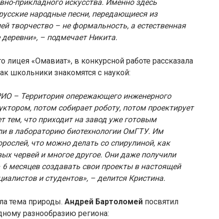
но-прикладного искусства. Именно здесь
русские народные песни, передающиеся из
ей творчество – не формальность, а естественная
 деревни», – подмечает Никита.
о лицея «Омавиат», в конкурсной работе рассказала
ак школьники знакомятся с наукой:
ОРИО – Территория опережающего инженерного
руктором, потом собирает роботу, потом проектирует
т тем, что приходит на завод уже готовым
ли в лабораторию биотехнологии ОмГТУ. Им
орослей, что можно делать со спирулиной, как
х червей и многое другое. Они даже получили
6 месяцев создавать свои проекты в настоящей
алистов и студентов», – делится Кристина.
ла тема природы.
Андрей Бартоломей
посвятил
дному разнообразию региона: