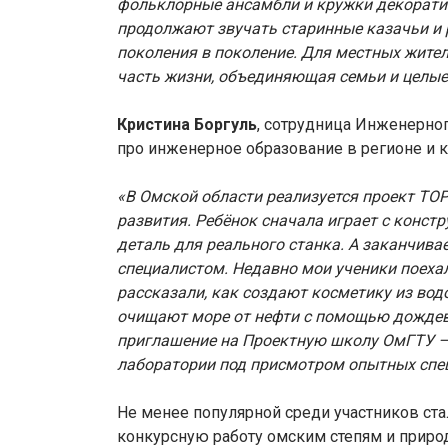
фольклорные ансамбли и кружки декоратив
продолжают звучать старинные казачьи и 
поколения в поколение. Для местных жител
часть жизни, объединяющая семьи и целые
Кристина Боргуль
, сотрудница Инженерног
про инженерное образование в регионе и к
«В Омской области реализуется проект Т
развития. Ребёнок сначала играет с конст
деталь для реального станка. А заканчивае
специалистом. Недавно мои ученики поеха
рассказали, как создают косметику из вод
очищают море от нефти с помощью дождевы
приглашение на Проектную школу ОмГТУ – 
лаборатории под присмотром опытных специ
Не менее популярной среди участников ста
конкурсную работу омским степям и приро