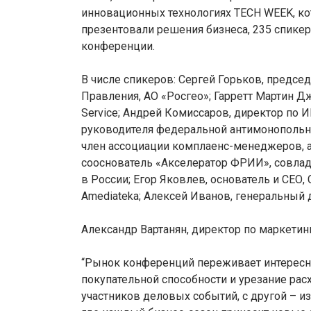
инновационных технологиях TECH WEEK, ко
презентовали решения бизнеса, 235 спике
конференции.
В числе спикеров: Сергей Горьков, предсе
Правления, АО «Росгео»; Гарретт Мартин Дж
Service; Андрей Комиссаров, директор по 
руководителя федеральной антимонопольно
член ассоциации комплаенс-менеджеров, а
сооснователь «Акселератор ФРИИ», совладе
в России; Егор Яковлев, основатель и СЕО, C
Amediateka; Алексей Иванов, генеральный 
Александр Вартанян, директор по маркетинг
“Рынок конференций переживает интересны
покупательной способности и урезание рас
участников деловых событий, с другой – и