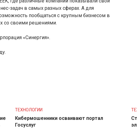
WEEK, где различные компании показывали свои
ес-задач в самых разных сферах. А для
 возможность пообщаться с крупным бизнесом в
х со своими решениями.
рпорация «Синергия».
ду.
ТЕХНОЛОГИИ
ТЕ
ние
Кибермошенники осваивают портал
Ст
в
Госуслуг
эл