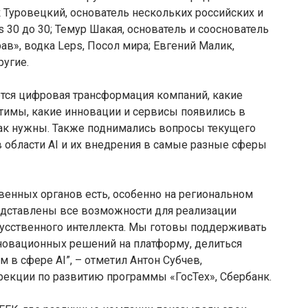
к Туровецкий, основатель нескольких российских и
 30 до 30; Темур Шакая, основатель и сооснователь
ав», водка Leps, Посол мира; Евгений Малик,
ругие.
тся цифровая трансформация компаний, какие
тимы, какие инновации и сервисы появились в
так нужны. Также поднимались вопросы текущего
в области AI и их внедрения в самые разные сферы
твенных органов есть, особенно на региональном
редставлены все возможности для реализации
усственного интеллекта. Мы готовы поддерживать
новационных решений на платформу, делиться
в сфере AI”, – отметил Антон Субчев,
екции по развитию программы «ГосТех», Сбербанк.