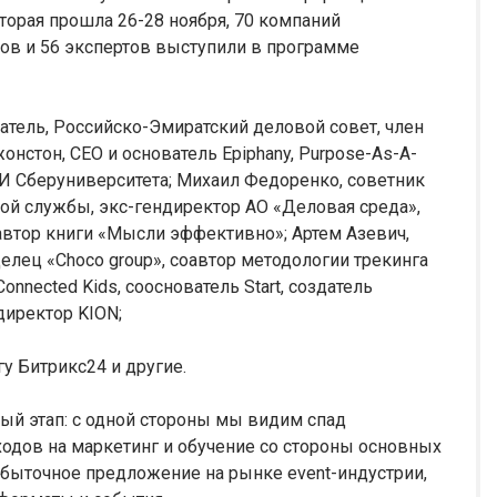
торая прошла 26-28 ноября, 70 компаний
ров и 56 экспертов выступили в программе
датель, Российско-Эмиратский деловой совет, член
онстон, CEO и основатель Epiphany, Purpose-As-A-
ИИ Сберуниверситета; Михаил Федоренко, советник
й службы, экс-гендиректор АО «Деловая среда»,
втор книги «Мысли эффективно»; Артем Азевич,
лец «Choco group», соавтор методологии трекинга
onnected Kids, сооснователь Start, создатель
директор KION;
у Битрикс24 и другие.
й этап: с одной стороны мы видим спад
ходов на маркетинг и обучение со стороны основных
збыточное предложение на рынке event-индустрии,