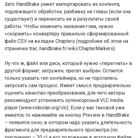
Зато HandBrake умеет импортировать из контента,
подлежащего обработке, разбивку на главы (если она
существует) и переносить ее в результаты своей
работы. Чтобы изменить названия глав, нужно
«скормить» конвертеру правильно сформированный
файл CSV на вкладке Chapters (подробнее об этом на
страничке trac. handbrake.fr/wiki/ChapterMarkers).
Ну что ж, файл или диск, который нужно «перегнать» в
другой формат, загружен, пресет выбран. Остается
только указать тип контейнера, но не торопитесь
запускать сам процесс. Имеет смысл предварительно
оценить качество преобразования, для чего авторы
рекомендуют установить оупенсорсный VLC media
player (www.videolan.org/vlc). Если у вас таковой уже
имеется, то нажимайте на кнопку Preview в HandBrake
– появится окно, в котором надо указать длительность
фрагмента для предварительного просмотра (по
умолчанию – 30 с) и его положение в исходном файле