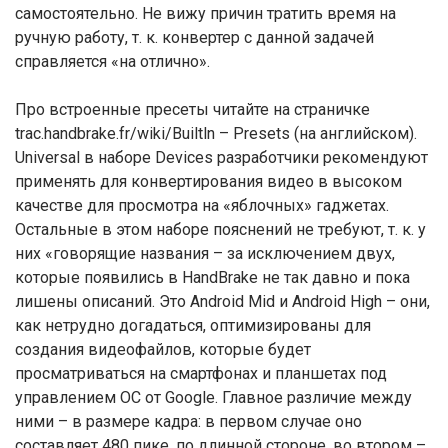
самостоятельно. Не вижу причин тратить время на
ручную работу, т. к. конвертер с данной задачей
справляется «на отлично».
Про встроенные пресеты читайте на страничке
trac.handbrake.fr/wiki/Builtln – Presets (на английском).
Universal в наборе Devices разработчики рекомендуют
применять для конвертирования видео в высоком
качестве для просмотра на «яблочных» гаджетах.
Остальные в этом наборе пояснений не требуют, т. к. у
них «говорящие названия – за исключением двух,
которые появились в HandBrake не так давно и пока
лишены описаний. Это Android Mid и Android High – они,
как нетрудно догадаться, оптимизированы для
создания видеофайлов, которые будет
просматриваться на смартфонах и планшетах под
управлением ОС от Google. Главное различие между
ними – в размере кадра: в первом случае оно
составляет 480 пике, по длинной стороне, во втором –