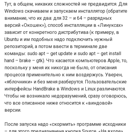
Тут, в общем, никаких сложностей не предвидится. Для
Windows скачиваем и запускаем инсталлятор (обратите
внимание, что их два: для 32 – и 64 – разрядных
версий «Окошек»), способ инсталляции в «Линуксах»
зависит от конкретного дистрибутива (к примеру, в
Ubuntu и им подобных надо подключить нужный
репозиторий, а потом ввести в терминале две
команды: sudo apt – get update и sudo apt – get install
hand – brake – gtk). Что касается компьютеров Apple, то,
поскольку у меня их никогда не было, от описания
процесса применительно к ним воздержусь. Уверен,
«яблочники» и без меня разберутся. Пользовательские
интерфейсы HandBrake в Windows и Linux различаются.
Чтобы не возникало недоразумений, сразу оговорюсь,
что все описанное ниже относится к «виндовой»
версии.
После запуска надо «скормить» программе исходники
– для этого предназначена кнопка Source. «На входе»