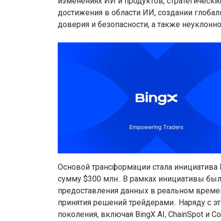
изменениях ИИ и продуктов, стратегическ
достижения в области ИИ, создании глоба
доверия и безопасности, а также неуклонн
Основой трансформации стала инициатива B
сумму $300 млн.. В рамках инициативы был
предоставления данных в реальном времен
принятия решений трейдерами.. Наряду с э
поколения, включая BingX AI, ChainSpot и C