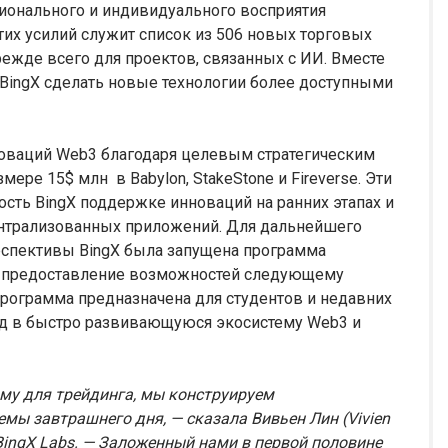
ионального и индивидуального восприятия
их усилий служит список из 506 новых торговых
режде всего для проектов, связанных с ИИ. Вместе
BingX сделать новые технологии более доступными
новаций Web3 благодаря целевым стратегическим
мере 15$ млн в Babylon, StakeStone и Fireverse. Эти
ть BingX поддержке инноваций на ранних этапах и
нтрализованных приложений. Для дальнейшего
рспективы BingX была запущена программа
 на предоставление возможностей следующему
рограмма предназначена для студентов и недавних
д в быстро развивающуюся экосистему Web3 и
рму для трейдинга, мы конструируем
мы завтрашнего дня, — сказала Вивьен Лин (Vivien
 BingX Labs. — Заложенный нами в первой половине