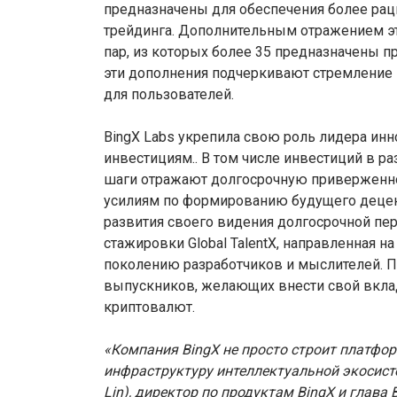
предназначены для обеспечения более рац
трейдинга. Дополнительным отражением эт
пар, из которых более 35 предназначены п
эти дополнения подчеркивают стремление 
для пользователей.
BingX Labs укрепила свою роль лидера ин
инвестициям.. В том числе инвестиций в раз
шаги отражают долгосрочную приверженнос
усилиям по формированию будущего деце
развития своего видения долгосрочной пе
стажировки Global TalentX, направленная
поколению разработчиков и мыслителей. П
выпускников, желающих внести свой вкла
криптовалют.
«Компания BingX не просто строит платфо
инфраструктуру интеллектуальной экосисте
Lin), директор по продуктам BingX и глава