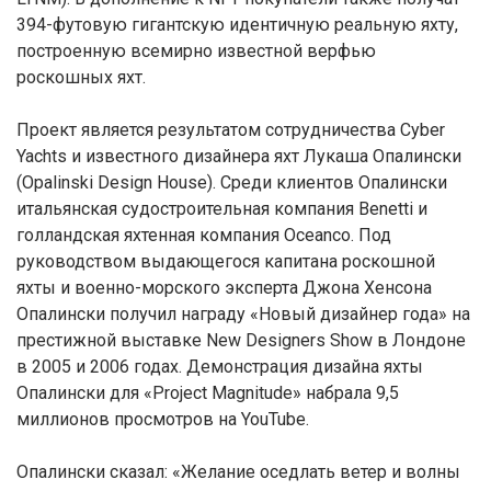
394-футовую гигантскую идентичную реальную яхту,
построенную всемирно известной верфью
роскошных яхт.
Проект является результатом сотрудничества Cyber
Yachts и известного дизайнера яхт Лукаша Опалински
(Opalinski Design House). Среди клиентов Опалински
итальянская судостроительная компания Benetti и
голландская яхтенная компания Oceanco. Под
руководством выдающегося капитана роскошной
яхты и военно-морского эксперта Джона Хенсона
Опалински получил награду «Новый дизайнер года» на
престижной выставке New Designers Show в Лондоне
в 2005 и 2006 годах. Демонстрация дизайна яхты
Опалински для «Project Magnitude» набрала 9,5
миллионов просмотров на YouTube.
Опалински сказал: «Желание оседлать ветер и волны