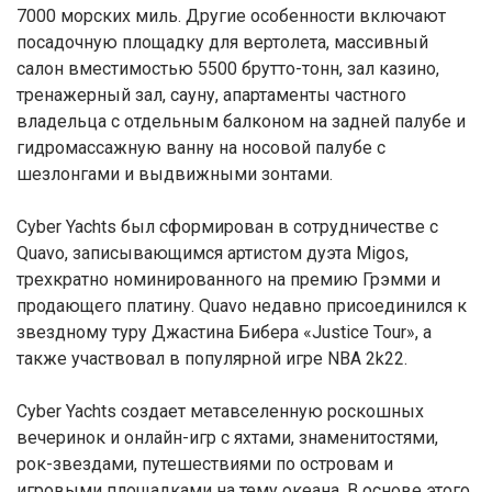
7000 морских миль. Другие особенности включают
посадочную площадку для вертолета, массивный
салон вместимостью 5500 брутто-тонн, зал казино,
тренажерный зал, сауну, апартаменты частного
владельца с отдельным балконом на задней палубе и
гидромассажную ванну на носовой палубе с
шезлонгами и выдвижными зонтами.
Cyber Yachts был сформирован в сотрудничестве с
Quavo, записывающимся артистом дуэта Migos,
трехкратно номинированного на премию Грэмми и
продающего платину. Quavo недавно присоединился к
звездному туру Джастина Бибера «Justice Tour», а
также участвовал в популярной игре NBA 2k22.
Cyber Yachts создает метавселенную роскошных
вечеринок и онлайн-игр с яхтами, знаменитостями,
рок-звездами, путешествиями по островам и
игровыми площадками на тему океана. В основе этого