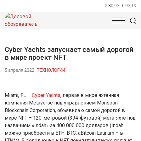
$ 80,93
€ 93,19
НОВОСТИ
ТЕХНОЛОГИИ
ЭКОНОМИКА
ОБЩЕСТВ
Cyber Yachts запускает самый дорогой
в мире проект NFT
5 апреля 2022
ТЕХНОЛОГИИ
Miami, FL –
Cyber Yachts
, первая в мире яхтенная
компания Metaverse под управлением Monsoon
Blockchain Corporation, объявила о самой дорогой в
мире NFT – 120-метровой (394-футовой) мега-яхте под
названием «Indah» за 400 000 000 долларов (Indah
можно приобрести в ETH, BTC, аBitcoin Latinum – в
LTNM). В дополнение к NFT покупатели также получат