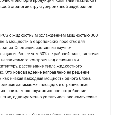
рочном экспорте продукции, компания HIZENERGY
воей стратегии структурированной зарубежной
е PCS с жидкостным охлаждением мощностью 300
елы в мощности в европейских проектах для
вания. Специализированная научно-
оящая из более чем 50% ее рабочей силы, включая
го независимого контроля над основными
итектуру, рассеивание тепла жидкостного
ью. Это нововведение направлено на решение
х как низкая выходная мощность одного блока,
 большая занимаемая площадь и ограниченная
вно снижает эксплуатационное потребление
ельство, одновременно увеличивая экономические