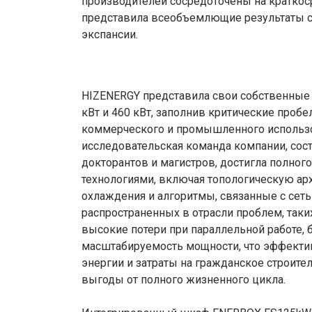
производителей сосредоточены на краткос
представила всеобъемлющие результаты с
экспансии.
HIZENERGY представила свои собственны
кВт и 460 кВт, заполнив критические проб
коммерческого и промышленного использо
исследовательская команда компании, сост
докторантов и магистров, достигла полно
технологиями, включая топологическую арх
охлаждения и алгоритмы, связанные с сет
распространенных в отрасли проблем, таки
высокие потери при параллельной работе,
масштабируемость мощности, что эффекти
энергии и затраты на гражданское строит
выгоды от полного жизненного цикла.