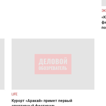
Э
«К
фи
по
LIFE
Курорт «Аракай» примет первый
спортивный фестиваль