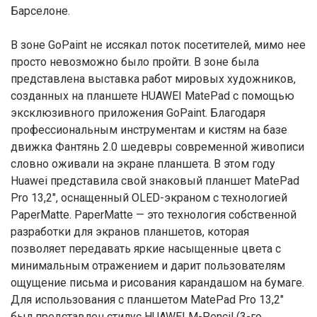
Барселоне.
В зоне GoPaint не иссякал поток посетителей, мимо нее
просто невозможно было пройти. В зоне была
представлена выставка работ мировых художников,
созданных на планшете HUAWEI MatePad с помощью
эксклюзивного приложения GoPaint. Благодаря
профессиональным инструментам и кистям на базе
движка Фантянь 2.0 шедевры современной живописи
словно оживали на экране планшета. В этом году
Huawei представила свой знаковый планшет MatePad
Pro 13,2″, оснащенный OLED-экраном с технологией
PaperMatte. PaperMatte — это технология собственной
разработки для экранов планшетов, которая
позволяет передавать яркие насыщенные цвета с
минимальным отражением и дарит пользователям
ощущение письма и рисования карандашом на бумаге.
Для использования с планшетом MatePad Pro 13,2″
был представлен стилус HUAWEI M-Pencil (3-го