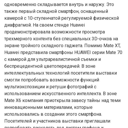
одновременно складывается внутрь и наружу. Это
также первый складной смартфон, оснащенный
камерой с 10-ступенчатой регулируемой физической
диафрагмой. На своем стенде Huawei
продемонстрировала возможности просмотра
трехмерного контента без специальных 3D-очков на
экране тройного складного гаджета. Помимо Mate XT,
Huawei представила смартфоны HUAWEI серии Mate 70
с камерой для ультрареалистичной съемки и
беспрецедентной цветопередачей. В зоне
интеллектуальных технологий посетители выставки
смогли попробовать возможности функций
мультиэкспозиции и ретуши фотографий с
использованием искусственного интеллекта. В зоне
Mate X6 компания приоткрыла завесу тайны над теми
инновационными материалами, которые
использовались в создании этого смартфона.
Посетителей и участников выставки приглашали
попробовать расколоть лед листом графена и